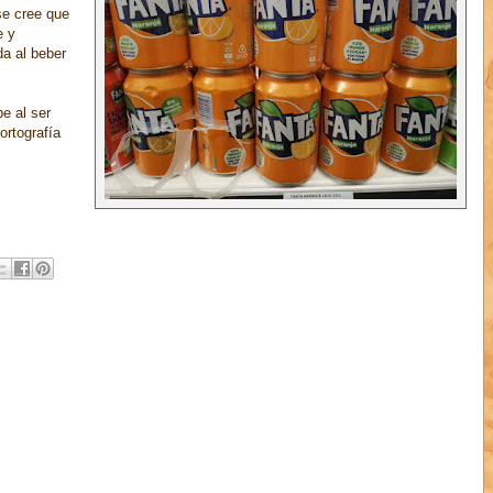
se cree que
e y
da al beber
e al ser
ortografía