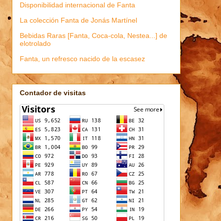
Disponibilidad internacional de Fanta
La colección Fanta de Jonás Martínel
Bebidas Raras [Fanta, Coca-cola, Nestea...] de
elotrolado
Fanta, un refresco nacido de la escasez
Contador de visitas