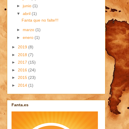
►
junio
(1)
▼
abril
(1)
Fanta que no falte!!!
►
marzo
(1)
►
enero
(1)
►
2019
(8)
►
2018
(7)
►
2017
(15)
►
2016
(24)
►
2015
(23)
►
2014
(1)
Fanta.es