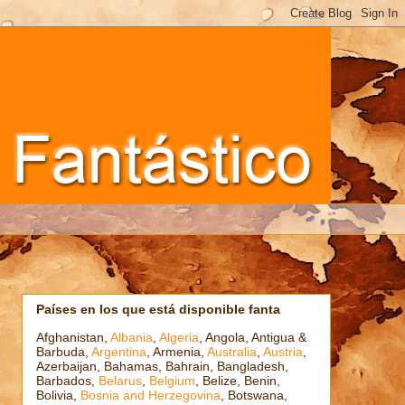
Países en los que está disponible fanta
Afghanistan,
Albania
,
Algeria
, Angola, Antigua &
Barbuda,
Argentina
, Armenia,
Australia
,
Austria
,
Azerbaijan, Bahamas, Bahrain, Bangladesh,
Barbados,
Belarus
,
Belgium
, Belize, Benin,
Bolivia,
Bosnia and Herzegovina
, Botswana,