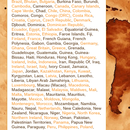
Brazil
,
Bhutan
,
Bulgaria
, Burkina Faso, Burundi,
Cambodia
, Cameroon,
Canada
,
Canary Islands
,
Cape Verde
, Chad,
Chile
,
China
,
Colombia
,
Comoros, Congo,
Congo (DRC)
,
Costa Rica
,
Croatia
,
Cyprus
,
Czech Republic
,
Denmark
,
Djibouti, Dominica,
Dominican Republic
,
Ecuador
,
Egypt
,
El Salvador
, Equatorial Guinea,
Eritrea,
Estonia
,
Ethiopia
, Faroe Islands, Fiji,
Finland
,
France
, French Guiana, French
Polynesia, Gabon, Gambia, Georgia,
Germany
,
Ghana
,
Great Britain
,
Greece
, Grenada,
Guadeloupe, Guatemala, Guinea, Guinea-
Bissau, Haiti, Honduras, Hong Kong,
Hungary
,
Iceland
,
India
,
Indonesia
, Iran, Republic Of, Iraq,
Ireland
,
Israel
,
Italy
, Ivory Coast, Jamaica,
Japan
, Jordan,
Kazakhstan
,
Kenya
,
Kuwait
,
Kyrgyzstan, Laos,
Latvia
, Lebanon, Lesotho,
Liberia, Libyan Arab Jamahiriya,
Lithuania
,
Luxembourg
, Macau (Macao),
Macedonia
,
Madagascar, Malawi,
Malaysia
,
Maldives
,
Mali
,
Malta
,
Martinique
, Mauritania, Mauritius,
Mayotte,
Mexico
,
Moldova
,
Mongolia
,
Montenegro
,
Morocco
, Mozambique, Namibia,
Nauru, Nepal,
Netherlands
, New Caledonia, New
Zealand, Nicaragua, Niger,
Nigeria
,
North Korea
,
Northern Ireland
,
Norway
, Oman, Pakistan,
Palestinian Territories,
Panama
, Papua New
Guinea, Paraguay,
Peru
,
Philippines
,
Poland
,