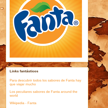
Links fantásticos
Para descubrir todos los sabores de Fanta hay
que viajar mucho
Los peculiares sabores de Fanta around the
world
Wikipedia - Fanta