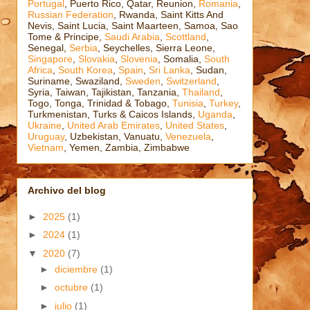
Portugal
, Puerto Rico, Qatar, Reunion,
Romania
,
Russian Federation
, Rwanda, Saint Kitts And
Nevis, Saint Lucia, Saint Maarteen, Samoa, Sao
Tome & Principe,
Saudi Arabia
,
Scottland
,
Senegal,
Serbia
, Seychelles, Sierra Leone,
Singapore
,
Slovakia
,
Slovenia
, Somalia,
South
Africa
,
South Korea
,
Spain
,
Sri Lanka
, Sudan,
Suriname, Swaziland,
Sweden
,
Switzerland
,
Syria, Taiwan, Tajikistan, Tanzania,
Thailand
,
Togo, Tonga, Trinidad & Tobago,
Tunisia
,
Turkey
,
Turkmenistan, Turks & Caicos Islands,
Uganda
,
Ukraine
,
United Arab Emirates
,
United States
,
Uruguay
, Uzbekistan, Vanuatu,
Venezuela
,
Vietnam
, Yemen, Zambia, Zimbabwe
Archivo del blog
►
2025
(1)
►
2024
(1)
▼
2020
(7)
►
diciembre
(1)
►
octubre
(1)
►
julio
(1)