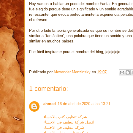
Hoy vamos a hablar un poco del nombre Fanta. En general 
fue elegido porque tiene un significado y un sonido agradabl
refrescante, que evoca perfectamente la experiencia percibi
el refresco.
Por otro lado la teoría generalizada es que su nombre se deb
similar a “fantástico”, una palabra que tiene un sonido y una 
similar en muchos países.
Fue fácil inspirarse para el nombre del blog, jajajajaja
Publicado por
Alexander Menzinsky
en
19:07
1 comentario:
ahmed
16 de abril de 2020 a las 13:21
شركة تنظيف كنب بالاحساء
افضل شركة تنظيف في الاحساء
شركة تنظيف في الاحساء
شركة تنظيف منازل بالاحساء