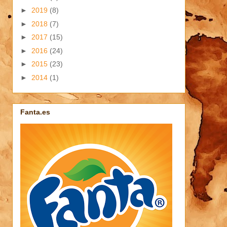
►
2019
(8)
►
2018
(7)
►
2017
(15)
►
2016
(24)
►
2015
(23)
►
2014
(1)
Fanta.es