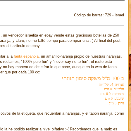
Código de barras: 729 - Israel
m, un vendedor israelita en ebay vende estas graciosas botellas de 250
ranja, y claro, no me faltó tiempo para comprar una :-) Al final del post
es del artículo de ebay.
ilar a la
fanta española
, un amarillo-naranja propio de nuestras naranjas.
s reclamos, "100% pure fun" y "never say no to fun", el resto está
 y no hay manera de descifrar lo que pone, aunque en la web de fanta
eer que por cada 100 cc:
ב-100 מ”ל משקה סימון תזונתי
אנרגיה
54 קלוריות
חלבונים
0 גרם
פחמימות
0.0 גרם
שומנים
0 גרם
נתרן
5 מ”ג
otivos de la etiqueta, que recuerdan a naranjas, y el tapón naranja, como
o la he podido realizar a nivel olfativo :-( Recordemos que la nariz es