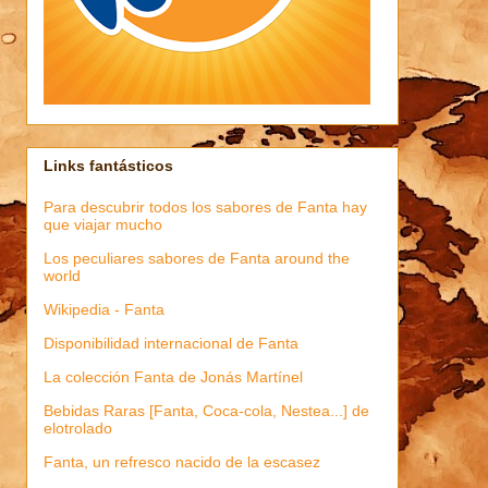
Links fantásticos
Para descubrir todos los sabores de Fanta hay
que viajar mucho
Los peculiares sabores de Fanta around the
world
Wikipedia - Fanta
Disponibilidad internacional de Fanta
La colección Fanta de Jonás Martínel
Bebidas Raras [Fanta, Coca-cola, Nestea...] de
elotrolado
Fanta, un refresco nacido de la escasez