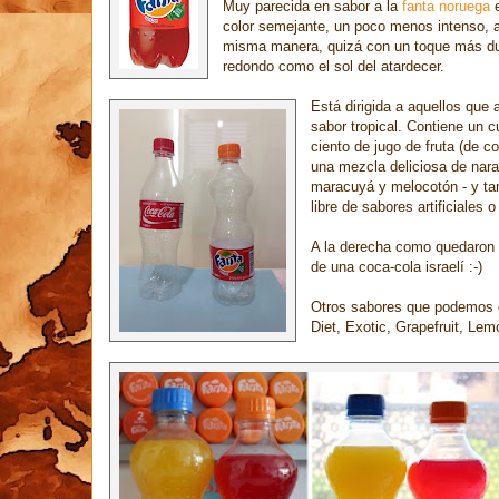
Muy parecida en sabor a la
fanta noruega
e
color semejante, un poco menos intenso, a
misma manera, quizá con un toque más du
redondo como el sol del atardecer.
Está dirigida a aquellos que
sabor tropical. Contiene un c
ciento de jugo de fruta (de c
una mezcla deliciosa de nara
maracuyá y melocotón - y ta
libre de sabores artificiales o
A la derecha como quedaron l
de una coca-cola israelí :-)
Otros sabores que podemos de
Diet,
Exotic,
Grapefruit,
Lem