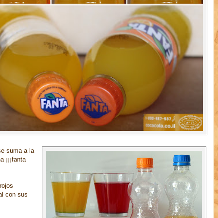
se suma a la
a ¡¡¡fanta
rojos
al con sus