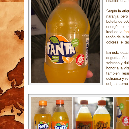
ocasión una fa
Según la etiq
naranja, pero
botella de 50
energéticos ll
kcal de la
fan
tapón de la bo
colores, el t
En esta ocasi
degustación, 
sabroso y dul
honor a la vi
también, res
deliciosa y r
sol, tal como 