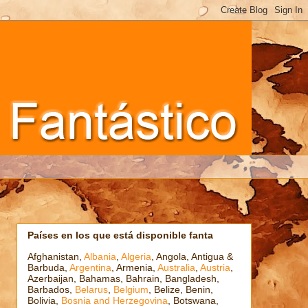
Países en los que está disponible fanta
Afghanistan,
Albania
,
Algeria
, Angola, Antigua &
Barbuda,
Argentina
, Armenia,
Australia
,
Austria
,
Azerbaijan, Bahamas, Bahrain, Bangladesh,
Barbados,
Belarus
,
Belgium
, Belize, Benin,
Bolivia,
Bosnia and Herzegovina
, Botswana,