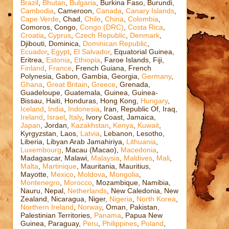
Brazil
,
Bhutan
,
Bulgaria
, Burkina Faso, Burundi,
Cambodia
, Cameroon,
Canada
,
Canary Islands
,
Cape Verde
, Chad,
Chile
,
China
,
Colombia
,
Comoros, Congo,
Congo (DRC)
,
Costa Rica
,
Croatia
,
Cyprus
,
Czech Republic
,
Denmark
,
Djibouti, Dominica,
Dominican Republic
,
Ecuador
,
Egypt
,
El Salvador
, Equatorial Guinea,
Eritrea,
Estonia
,
Ethiopia
, Faroe Islands, Fiji,
Finland
,
France
, French Guiana, French
Polynesia, Gabon, Gambia, Georgia,
Germany
,
Ghana
,
Great Britain
,
Greece
, Grenada,
Guadeloupe, Guatemala, Guinea, Guinea-
Bissau, Haiti, Honduras, Hong Kong,
Hungary
,
Iceland
,
India
,
Indonesia
, Iran, Republic Of, Iraq,
Ireland
,
Israel
,
Italy
, Ivory Coast, Jamaica,
Japan
, Jordan,
Kazakhstan
,
Kenya
,
Kuwait
,
Kyrgyzstan, Laos,
Latvia
, Lebanon, Lesotho,
Liberia, Libyan Arab Jamahiriya,
Lithuania
,
Luxembourg
, Macau (Macao),
Macedonia
,
Madagascar, Malawi,
Malaysia
,
Maldives
,
Mali
,
Malta
,
Martinique
, Mauritania, Mauritius,
Mayotte,
Mexico
,
Moldova
,
Mongolia
,
Montenegro
,
Morocco
, Mozambique, Namibia,
Nauru, Nepal,
Netherlands
, New Caledonia, New
Zealand, Nicaragua, Niger,
Nigeria
,
North Korea
,
Northern Ireland
,
Norway
, Oman, Pakistan,
Palestinian Territories,
Panama
, Papua New
Guinea, Paraguay,
Peru
,
Philippines
,
Poland
,