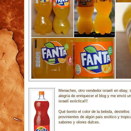
Menaches, otro vendedor israelí en ebay, 
alegría de enriquecer el blog y me envió un
israelí exóctica!!!
Qué bonito el color de la bebida, destellos 
provinientes de algún país exótico y tropic
sabores y olores dulces.