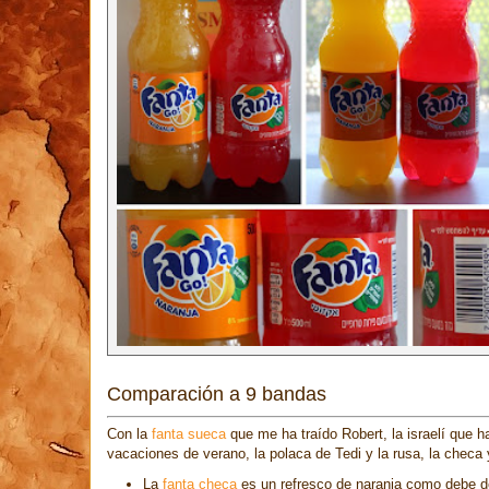
Comparación a 9 bandas
Con la
fanta sueca
que me ha traído Robert, la israelí que ha
vacaciones de verano, la polaca de Tedi y la rusa, la checa 
La
fanta checa
es un refresco de naranja como debe de