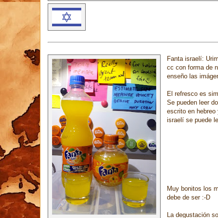
Fanta israelí: Uri
cc con forma de na
enseño las imágen
El refresco es sim
Se pueden leer do
escrito en hebreo
israelí se puede l
Muy bonitos los m
debe de ser :-D
La degustación sol