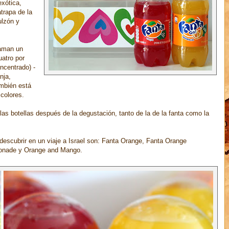
xótica,
trapa de la
lzón y
 aman un
uatro por
oncentrado) -
nja,
mbién está
 colores.
as botellas después de la degustación, tanto de la de la fanta como la
scubrir en un viaje a Israel son:
Fanta Orange,
Fanta Orange
onade y
Orange and Mango.