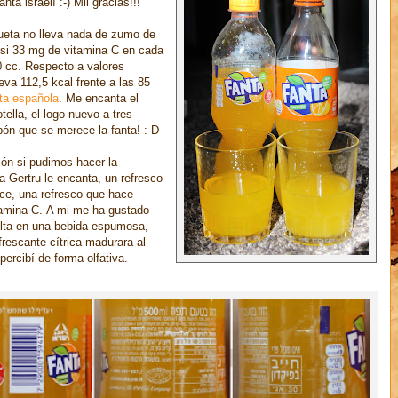
nta israelí :-) Mil gracias!!!
ueta no lleva nada de zumo de
 si 33 mg de vitamina C en cada
0 cc. Respecto a valores
eva 112,5 kcal frente a las 85
ta española
.
Me encanta el
tella, el logo nuevo a tres
apón que se merece la fanta! :-D
ón si pudimos hacer la
a Gertru le encanta, un refresco
ce, una refresco que hace
tamina C. A mi me ha gustado
ulta en una bebida espumosa,
efrescante cítrica madurara al
percibí de forma olfativa.