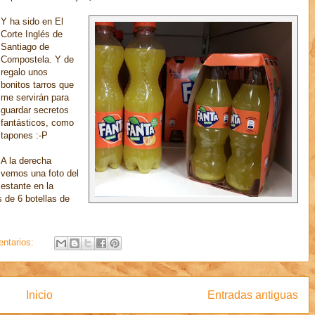
Y ha sido en El
Corte Inglés de
Santiago de
Compostela. Y de
regalo unos
bonitos tarros que
me servirán para
guardar secretos
fantásticos, como
tapones :-P
A la derecha
vemos una foto del
estante en la
 de 6 botellas de
ntarios:
Inicio
Entradas antiguas