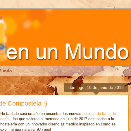
 Mundo
domingo, 10 de junio de 2018
 de Compostela :)
He tardado casi un año en encontrar las nuevas
botellas de fanta de
cristal
, las que salieron al mercado en julio de 2017 destinadas a la
hostelería con un innovador diseño asimétrico inspirado en como se
exprime una naranja. ¡Un año!