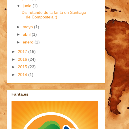
▼
junio
(1)
Disfrutando de la fanta en Santiago
de Compostela :)
►
mayo
(1)
►
abril
(1)
►
enero
(1)
►
2017
(15)
►
2016
(24)
►
2015
(23)
►
2014
(1)
Fanta.es