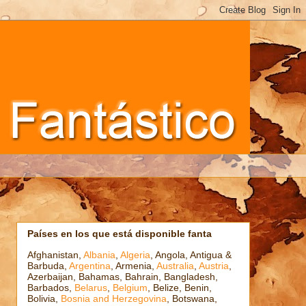
Países en los que está disponible fanta
Afghanistan,
Albania
,
Algeria
, Angola, Antigua &
Barbuda,
Argentina
, Armenia,
Australia
,
Austria
,
Azerbaijan, Bahamas, Bahrain, Bangladesh,
Barbados,
Belarus
,
Belgium
, Belize, Benin,
Bolivia,
Bosnia and Herzegovina
, Botswana,