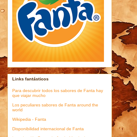
Links fantásticos
Para descubrir todos los sabores de Fanta hay
que viajar mucho
Los peculiares sabores de Fanta around the
world
Wikipedia - Fanta
Disponibilidad internacional de Fanta