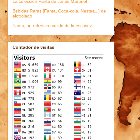
La colección Fanta de Jonás Martínel
Bebidas Raras [Fanta, Coca-cola, Nestea...] de
elotrolado
Fanta, un refresco nacido de la escasez
Contador de visitas