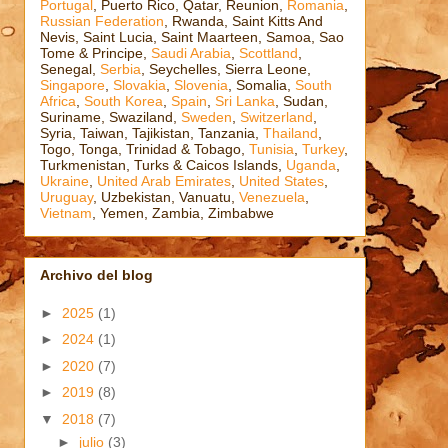
Portugal
, Puerto Rico, Qatar, Reunion,
Romania
,
Russian Federation
, Rwanda, Saint Kitts And
Nevis, Saint Lucia, Saint Maarteen, Samoa, Sao
Tome & Principe,
Saudi Arabia
,
Scottland
,
Senegal,
Serbia
, Seychelles, Sierra Leone,
Singapore
,
Slovakia
,
Slovenia
, Somalia,
South
Africa
,
South Korea
,
Spain
,
Sri Lanka
, Sudan,
Suriname, Swaziland,
Sweden
,
Switzerland
,
Syria, Taiwan, Tajikistan, Tanzania,
Thailand
,
Togo, Tonga, Trinidad & Tobago,
Tunisia
,
Turkey
,
Turkmenistan, Turks & Caicos Islands,
Uganda
,
Ukraine
,
United Arab Emirates
,
United States
,
Uruguay
, Uzbekistan, Vanuatu,
Venezuela
,
Vietnam
, Yemen, Zambia, Zimbabwe
Archivo del blog
►
2025
(1)
►
2024
(1)
►
2020
(7)
►
2019
(8)
▼
2018
(7)
►
julio
(3)