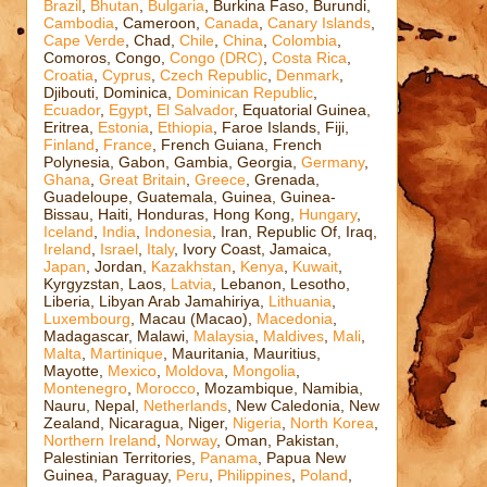
Brazil
,
Bhutan
,
Bulgaria
, Burkina Faso, Burundi,
Cambodia
, Cameroon,
Canada
,
Canary Islands
,
Cape Verde
, Chad,
Chile
,
China
,
Colombia
,
Comoros, Congo,
Congo (DRC)
,
Costa Rica
,
Croatia
,
Cyprus
,
Czech Republic
,
Denmark
,
Djibouti, Dominica,
Dominican Republic
,
Ecuador
,
Egypt
,
El Salvador
, Equatorial Guinea,
Eritrea,
Estonia
,
Ethiopia
, Faroe Islands, Fiji,
Finland
,
France
, French Guiana, French
Polynesia, Gabon, Gambia, Georgia,
Germany
,
Ghana
,
Great Britain
,
Greece
, Grenada,
Guadeloupe, Guatemala, Guinea, Guinea-
Bissau, Haiti, Honduras, Hong Kong,
Hungary
,
Iceland
,
India
,
Indonesia
, Iran, Republic Of, Iraq,
Ireland
,
Israel
,
Italy
, Ivory Coast, Jamaica,
Japan
, Jordan,
Kazakhstan
,
Kenya
,
Kuwait
,
Kyrgyzstan, Laos,
Latvia
, Lebanon, Lesotho,
Liberia, Libyan Arab Jamahiriya,
Lithuania
,
Luxembourg
, Macau (Macao),
Macedonia
,
Madagascar, Malawi,
Malaysia
,
Maldives
,
Mali
,
Malta
,
Martinique
, Mauritania, Mauritius,
Mayotte,
Mexico
,
Moldova
,
Mongolia
,
Montenegro
,
Morocco
, Mozambique, Namibia,
Nauru, Nepal,
Netherlands
, New Caledonia, New
Zealand, Nicaragua, Niger,
Nigeria
,
North Korea
,
Northern Ireland
,
Norway
, Oman, Pakistan,
Palestinian Territories,
Panama
, Papua New
Guinea, Paraguay,
Peru
,
Philippines
,
Poland
,