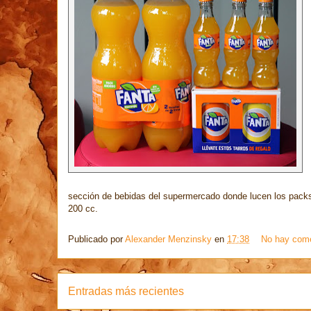
sección de bebidas del supermercado donde lucen los packs
200 cc.
Publicado por
Alexander Menzinsky
en
17:38
No hay come
Entradas más recientes